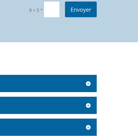
Envoyer
=
8 + 5