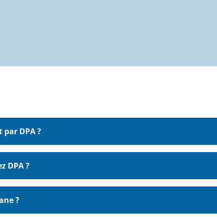
t par DPA ?
ez DPA ?
ane ?