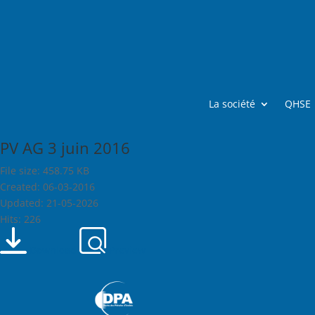
La société
QHSE
PV AG 3 juin 2016
File size: 458.75 KB
Created: 06-03-2016
Updated: 21-05-2026
Hits: 226
Download
Preview