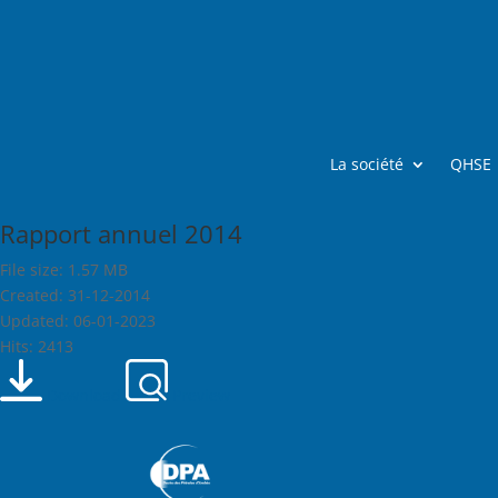
La société
QHSE
Rapport annuel 2014
File size: 1.57 MB
Created: 31-12-2014
Updated: 06-01-2023
Hits: 2413
Download
Preview