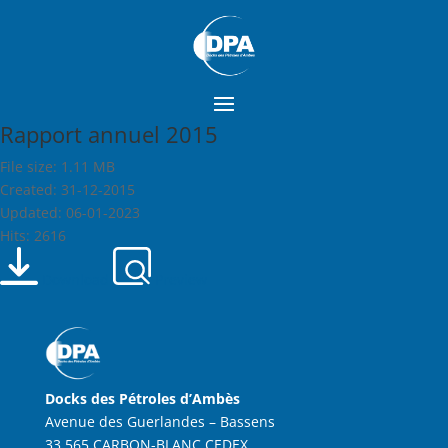
Rapport annuel 2015
File size: 1.11 MB
Created: 31-12-2015
Updated: 06-01-2023
Hits: 2616
Download
Preview
Docks des Pétroles d’Ambès
Avenue des Guerlandes – Bassens
33 565 CARBON-BLANC CEDEX